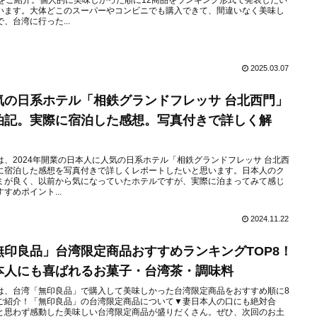
選をご紹介。個人的に美味しかった順に12商品をランキング形式で発表したい
います。大体どこのスーパーやコンビニでも購入できて、間違いなく美味し
で、台湾に行った...
2025.03.07
気の日系ホテル「相鉄グランドフレッサ 台北西門」
泊記。実際に宿泊した感想。写真付きで詳しく解
。
は、2024年開業の日本人に人気の日系ホテル「相鉄グランドフレッサ 台北西
に宿泊した感想を写真付きで詳しくレポートしたいと思います。日本人のク
ミが良く、以前から気になっていたホテルですが、実際に泊まってみて感じ
すめポイント...
2024.11.22
無印良品」台湾限定商品おすすめランキングTOP8！
本人にも喜ばれるお菓子・台湾茶・調味料
は、台湾「無印良品」で購入して美味しかった台湾限定商品をおすすめ順に8
ご紹介！「無印良品」の台湾限定商品について▼妻日本人の口にも絶対合
と思わず感動した美味しい台湾限定商品が盛りだくさん。ぜひ、次回のお土