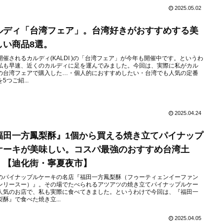
2025.05.02
ルディ「台湾フェア」。台湾好きがおすすめする美
しい商品8選。
開催されるカルディ(KALDI )の「台湾フェア」が今年も開催中です。というわ
私も早速、近くのカルディに足を運んでみました。今回は、実際に私がカル
の台湾フェアで購入した…・個人的におすすめしたい・台湾でも人気の定番
5つご紹...
2025.04.24
福田一方鳳梨酥』1個から買える焼き立てパイナップ
ケーキが美味しい。コスパ最強のおすすめ台湾土
。【迪化街・寧夏夜市】
のパイナップルケーキの名店『福田一方鳳梨酥（フゥーティェンイーファン
ンリースー）』。その場でたべられるアツアツの焼き立てパイナップルケー
人気のお店で、私も実際に食べてきました。というわけで今回は、『福田一
梨酥』で食べた焼き立...
2025.04.05