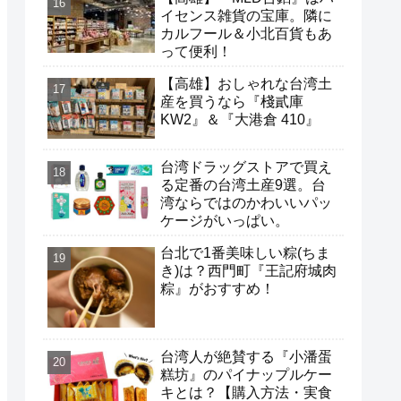
すすめもご紹介。
イセンス雑貨の宝庫。隣に
カルフール＆小北百貨もあ
って便利！
【高雄】おしゃれな台湾土
産を買うなら『棧貳庫
KW2』＆『大港倉 410』
台湾ドラッグストアで買え
る定番の台湾土産9選。台
湾ならではのかわいいパッ
ケージがいっぱい。
台北で1番美味しい粽(ちま
き)は？西門町『王記府城肉
粽』がおすすめ！
台湾人が絶賛する『小潘蛋
糕坊』のパイナップルケー
キとは？【購入方法・実食