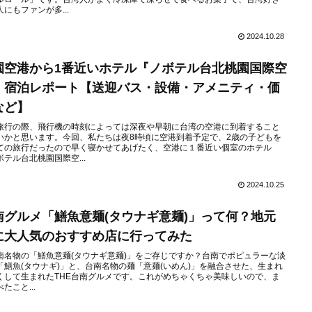
人にもファンが多...
2024.10.28
園空港から1番近いホテル『ノボテル台北桃園国際空
』宿泊レポート【送迎バス・設備・アメニティ・価
など】
旅行の際、飛行機の時刻によっては深夜や早朝に台湾の空港に到着すること
いかと思います。今回、私たちは夜8時頃に空港到着予定で、2歳の子どもを
ての旅行だったので早く寝かせてあげたく、空港に１番近い個室のホテル
ボテル台北桃園国際空...
2024.10.25
南グルメ「鱔魚意麺(タウナギ意麺)」って何？地元
に大人気のおすすめ店に行ってみた
南名物の「鱔魚意麺(タウナギ意麺)」をご存じですか？台南でポピュラーな淡
「鱔魚(タウナギ)」と、台南名物の麺「意麺(いめん)」を融合させた、生まれ
くして生まれたTHE台南グルメです。これがめちゃくちゃ美味しいので、ま
たこと...