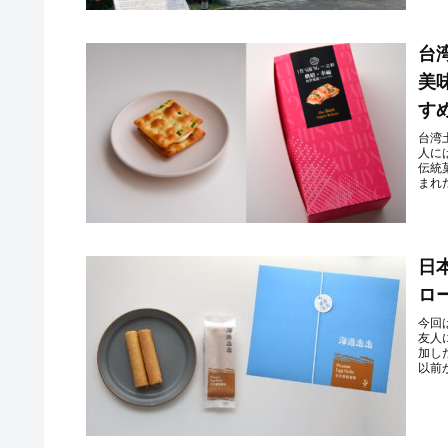
台
美
す
台湾
人に
伝統
まれ
日
ロ
今回
友人
加し
以前か