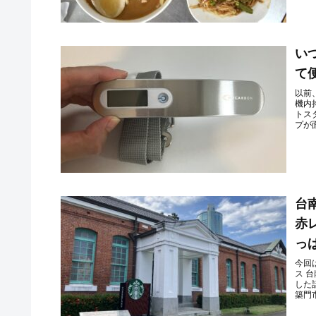
い
て
以前
機内
トス
プが面
台
赤
っ
今回
ス 
した
築門市