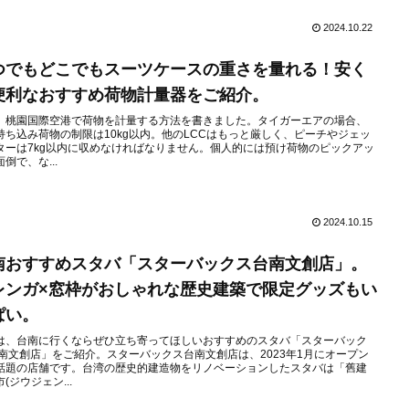
2024.10.22
つでもどこでもスーツケースの重さを量れる！安く
便利なおすすめ荷物計量器をご紹介。
、桃園国際空港で荷物を計量する方法を書きました。タイガーエアの場合、
持ち込み荷物の制限は10kg以内。他のLCCはもっと厳しく、ピーチやジェッ
ターは7kg以内に収めなければなりません。個人的には預け荷物のピックアッ
倒で、な...
2024.10.15
南おすすめスタバ「スターバックス台南文創店」。
レンガ×窓枠がおしゃれな歴史建築で限定グッズもい
ぱい。
は、台南に行くならぜひ立ち寄ってほしいおすすめのスタバ「スターバック
台南文創店」をご紹介。スターバックス台南文創店は、2023年1月にオープン
話題の店舗です。台湾の歴史的建造物をリノベーションしたスタバは「舊建
(ジウジェン...