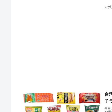
スポ
台
子
今回