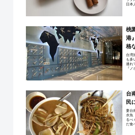
日本
桃
港
格
台湾
も多
連れ
『ノ
台
民
妻台
水魚
るべ
だ食べ