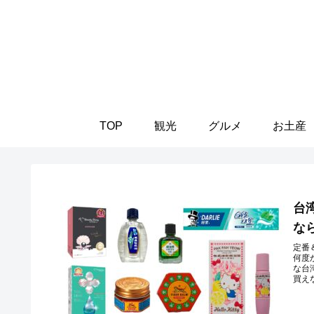
TOP
観光
グルメ
お土産
台
な
定番
何度
な台
買え