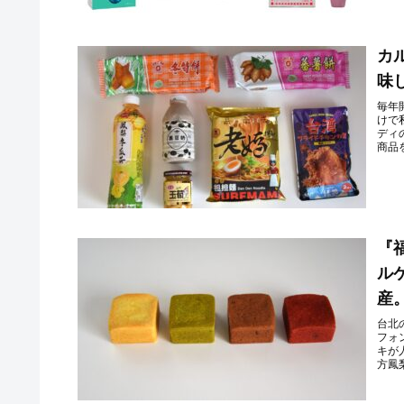
カ
味
毎年
けで
ディ
商品を
『
ル
産
台北
フォ
キが
方鳳