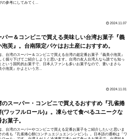
びの参考にしてみてく...
2024.11.07
ーパー＆コンビニで買える美味しい台湾お菓子『義
小泡芙』。台南限定パケはお土産におすすめ。
は、台湾のスーパー＆コンビニで買える台湾の超定番お菓子『義美小泡芙』
しく掘り下げてご紹介しようと思います。台湾の友人台湾人なら誰でも知っ
よという国民的お菓子で、日本人ファンも多いお菓子なので、妻いまさら
美小泡芙』かよという方...
2024.11.01
湾のスーパー・コンビニで買えるおすすめ『孔雀捲
餅(ワッフルロール)』。凍らせて食べるユニークな
番お菓子。
は、台湾のスーパーやコンビニで買える定番お菓子をご紹介したいと思いま
その名も『孔雀捲心餅(コンチュエジュエンシンビン)』。日本語の通称は「ワ
ルロール」です。台湾人がよく冷凍庫で凍らせて食べるお菓子で、台湾好き