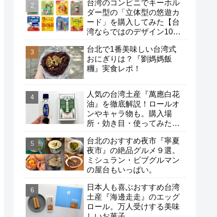
台湾のコンビニでキーホル
ダー型の「立体型の悠遊カ
ード」を購入してみた【台
湾ならではのデザイン10
選】
台北で1番美味しい台湾式
おにぎりは？『劉媽媽飯
糰』実食レポ！
人気の台湾土産『萬應白花
油』を徹底解説！ロールオ
ンやキャラ物も。購入場
所・効き目・使ってみた感
想。
台北のおすすめ夜市『寧夏
夜市』の絶品グルメ９選。
ミシュラン・ビブグルマン
の屋台もいっぱい。
日本人も喜ぶおすすめ台湾
土産『海邊走走』のエッグ
ロール。万人受けする美味
しいお菓子。