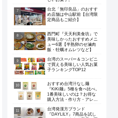
台北「無印良品」のおすす
め店舗は中山駅前【台湾限
定商品もご紹介】
西門町『天天利美食坊』で
美味しかったおすすめメニ
ュー6選【半熟卵のせ滷肉
飯・牡蠣オムレツなど】
台湾のスーパー＆コンビニ
で買える美味しい人気お菓
子ランキングTOP12
おすすめ台湾汁なし麺
『KiKi麺』5種を食べ比べ。
1番美味しいのは？お得な
購入方法・作り方・アレン
ジ方法。
台湾発漢方ブランド
『DAYLILY』7商品を試し