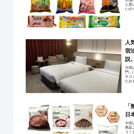
12
と思
いの
人
宿
説
今回
門」
チコ
たおす
「
日
今回
商品
う！