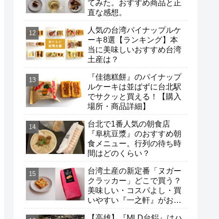
てみた。おすすめ商品と正
直な感想。
人気の台湾パイナップルケ
ーキ8選【ランキング】本
当に美味しいおすすめ台湾
土産は？
『佳德糕餅』のパイナップ
ルケーキは並ばずに台北駅
でサクッと買える！【購入
場所・商品詳細】
台北で1番人気の朝食店
『阜杭豆漿』のおすすめ朝
食メニュー。行列の待ち時
間はどのくらい？
台湾土産の新定番「ヌガー
クラッカー」どこで買う？
美味しい・コスパよし・買
いやすい『一之軒』がおす
すめ。スーパーで買えるお
【高雄】『MLD台鋁』はハ