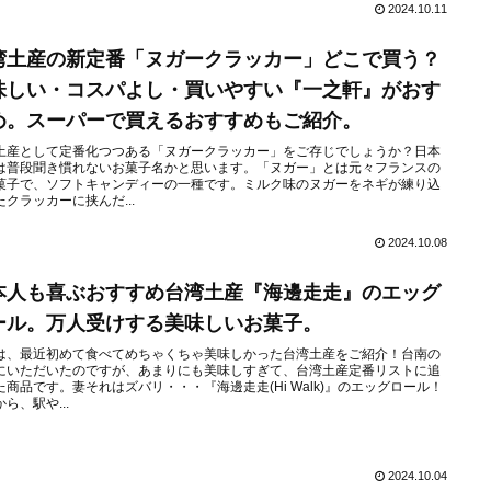
2024.10.11
湾土産の新定番「ヌガークラッカー」どこで買う？
味しい・コスパよし・買いやすい『一之軒』がおす
め。スーパーで買えるおすすめもご紹介。
土産として定番化つつある「ヌガークラッカー」をご存じでしょうか？日本
は普段聞き慣れないお菓子名かと思います。「ヌガー」とは元々フランスの
菓子で、ソフトキャンディーの一種です。ミルク味のヌガーをネギが練り込
たクラッカーに挟んだ...
2024.10.08
本人も喜ぶおすすめ台湾土産『海邊走走』のエッグ
ール。万人受けする美味しいお菓子。
は、最近初めて食べてめちゃくちゃ美味しかった台湾土産をご紹介！台南の
にいただいたのですが、あまりにも美味しすぎて、台湾土産定番リストに追
た商品です。妻それはズバリ・・・『海邊走走(Hi Walk)』のエッグロール！
ら、駅や...
2024.10.04