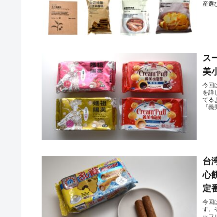
産選
ス
美
今回
を詳
てる
『義
台
心
定
今回
す。
ッフ